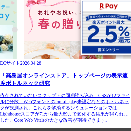
ECサイト
2026.04.28
「高島屋オンラインストア」トップページの表示速
度ボトルネック研究
依存されていないスクリプトの同期読み込み、CSSが12ファイ
ルに分散、Webフォントのfont-display未設定などのボトルネッ
クが観測され、これらを解消するシミュレーションでは
Lighthouseスコアが71から最大89まで変化する結果が得られま
した。Core Web Vitalsの大きな改善が期待できます。