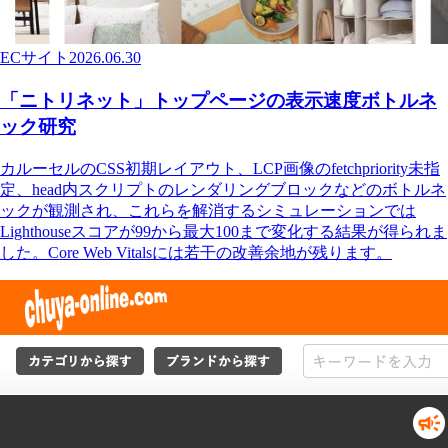
ECサイト
2026.06.30
「ニトリネット」トップページの表示速度ボトルネ
ック研究
カルーセルのCSS初期レイアウト、LCP画像のfetchpriority未指
定、head内スクリプトのレンダリングブロックなどのボトルネ
ックが観測され、これらを解消するシミュレーションでは
Lighthouseスコアが99から最大100まで変化する結果が得られま
した。Core Web Vitalsには若干の改善余地が残ります。