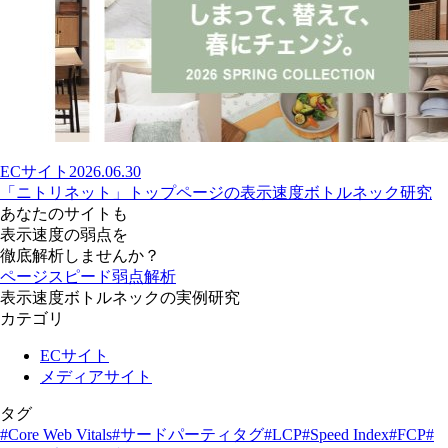
ECサイト
2026.06.30
「ニトリネット」トップページの表示速度ボトルネック研究
あなたのサイトも
表示速度の弱点を
徹底解析しませんか？
ページスピード弱点解析
表示速度ボトルネックの実例研究
カテゴリ
ECサイト
メディアサイト
タグ
#Core Web Vitals
#サードパーティタグ
#LCP
#Speed Index
#FCP
#