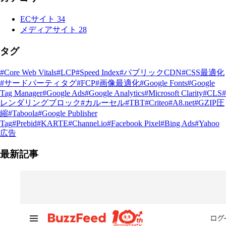
ECサイト
34
メディアサイト
28
タグ
#Core Web Vitals
#LCP
#Speed Index
#パブリックCDN
#CSS最適化
#サードパーティタグ
#FCP
#画像最適化
#Google Fonts
#Google
Tag Manager
#Google Ads
#Google Analytics
#Microsoft Clarity
#CLS
#
レンダリングブロック
#カルーセル
#TBT
#Criteo
#A8.net
#GZIP圧
縮
#Taboola
#Google Publisher
Tag
#Prebid
#KARTE
#Channel.io
#Facebook Pixel
#Bing Ads
#Yahoo
広告
最新記事