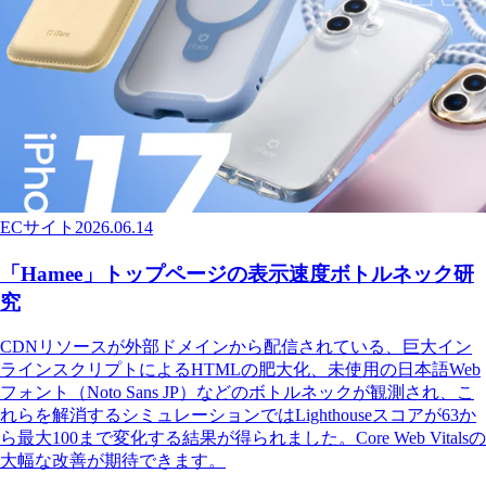
ECサイト
2026.06.14
「Hamee」トップページの表示速度ボトルネック研
究
CDNリソースが外部ドメインから配信されている、巨大イン
ラインスクリプトによるHTMLの肥大化、未使用の日本語Web
フォント（Noto Sans JP）などのボトルネックが観測され、こ
れらを解消するシミュレーションではLighthouseスコアが63か
ら最大100まで変化する結果が得られました。Core Web Vitalsの
大幅な改善が期待できます。