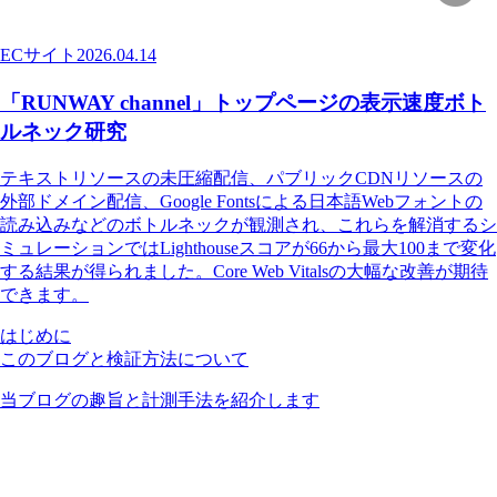
ECサイト
2026.04.14
「RUNWAY channel」トップページの表示速度ボト
ルネック研究
テキストリソースの未圧縮配信、パブリックCDNリソースの
外部ドメイン配信、Google Fontsによる日本語Webフォントの
読み込みなどのボトルネックが観測され、これらを解消するシ
ミュレーションではLighthouseスコアが66から最大100まで変化
する結果が得られました。Core Web Vitalsの大幅な改善が期待
できます。
はじめに
このブログと検証方法について
当ブログの趣旨と計測手法を紹介します