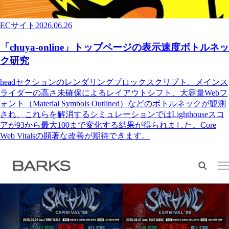
ECサイト
2026.06.26
「chuya-online」トップページの表示速度ボトルネッ
ク研究
headセクションのレンダリングブロックスクリプト、メインス
ライダーの高さ未確保によるレイアウトシフト、大容量Webフ
ォント（Material Symbols Outlined）などのボトルネックが観測
され、これらを解消するシミュレーションではLighthouseスコ
アが93から最大100まで変化する結果が得られました。Core
Web Vitalsの顕著な改善が期待できます。