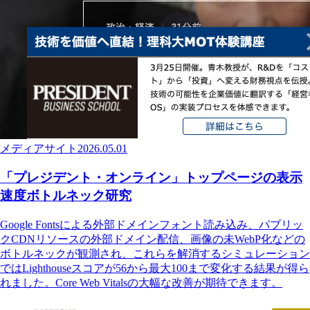
メディアサイト
2026.05.01
「プレジデント・オンライン」トップページの表示
速度ボトルネック研究
Google Fontsによる外部ドメインフォント読み込み、パブリッ
クCDNリソースの外部ドメイン配信、画像の未WebP化などの
ボトルネックが観測され、これらを解消するシミュレーション
ではLighthouseスコアが56から最大100まで変化する結果が得ら
れました。Core Web Vitalsの大幅な改善が期待できます。