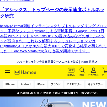
「アシックス」トップページの表示速度ボトルネッ
ク研究
head内Akamai関連インラインスクリプトのレンダリングブロッ
ク、不要なフォントpreloadによる帯域消費、Google Fonts（日
本語Webフォント Noto Sans JP）の読み込みなどのボトルネッ
クが観測され、これらを解消するシミュレーションでは
Lighthouseスコアが78から最大100まで変化する結果が得られま
した。Core Web Vitalsの大きな改善が期待できます。