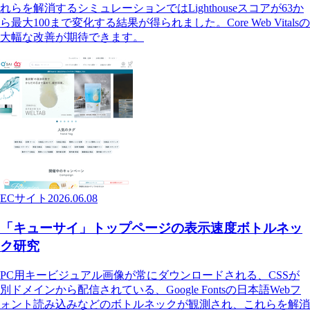
れらを解消するシミュレーションではLighthouseスコアが63か
ら最大100まで変化する結果が得られました。Core Web Vitalsの
大幅な改善が期待できます。
ECサイト
2026.06.08
「キューサイ」トップページの表示速度ボトルネッ
ク研究
PC用キービジュアル画像が常にダウンロードされる、CSSが
別ドメインから配信されている、Google Fontsの日本語Webフ
ォント読み込みなどのボトルネックが観測され、これらを解消