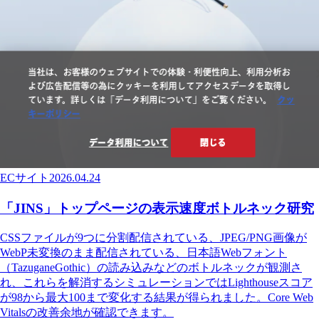
ECサイト
2026.04.24
「JINS」トップページの表示速度ボトルネック研究
CSSファイルが9つに分割配信されている、JPEG/PNG画像が
WebP未変換のまま配信されている、日本語Webフォント
（TazuganeGothic）の読み込みなどのボトルネックが観測さ
れ、これらを解消するシミュレーションではLighthouseスコア
が98から最大100まで変化する結果が得られました。Core Web
Vitalsの改善余地が確認できます。