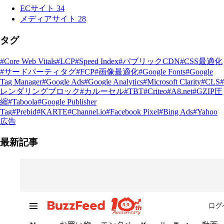
ECサイト
34
メディアサイト
28
タグ
#Core Web Vitals
#LCP
#Speed Index
#パブリックCDN
#CSS最適化
#サードパーティタグ
#FCP
#画像最適化
#Google Fonts
#Google
Tag Manager
#Google Ads
#Google Analytics
#Microsoft Clarity
#CLS
#
レンダリングブロック
#カルーセル
#TBT
#Criteo
#A8.net
#GZIP圧
縮
#Taboola
#Google Publisher
Tag
#Prebid
#KARTE
#Channel.io
#Facebook Pixel
#Bing Ads
#Yahoo
広告
最新記事