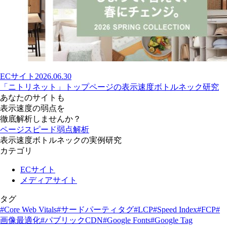
ECサイト
2026.06.30
「ニトリネット」トップページの表示速度ボトルネック研究
あなたのサイトも
表示速度の弱点を
徹底解析しませんか？
ページスピード弱点解析
表示速度ボトルネックの実例研究
カテゴリ
ECサイト
メディアサイト
タグ
#Core Web Vitals
#サードパーティタグ
#LCP
#Speed Index
#FCP
#
画像最適化
#パブリックCDN
#Google Fonts
#Google Tag