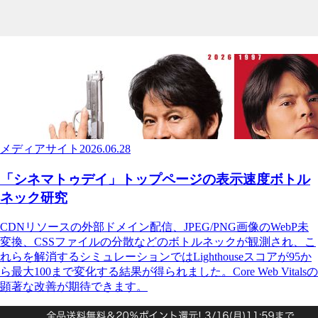
メディアサイト
2026.06.28
「シネマトゥデイ」トップページの表示速度ボトル
ネック研究
CDNリソースの外部ドメイン配信、JPEG/PNG画像のWebP未
変換、CSSファイルの分散などのボトルネックが観測され、こ
れらを解消するシミュレーションではLighthouseスコアが95か
ら最大100まで変化する結果が得られました。Core Web Vitalsの
顕著な改善が期待できます。