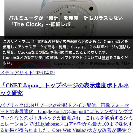
メディアサイト
2026.04.09
「CNET Japan」トップページの表示速度ボトルネ
ック研究
パブリックCDNリソースの外部ドメイン配信、画像フォーマ
ットの未最適化、Google Fontsの@importによるレンダリングブ
ロックなどのボトルネックが観測され、これらを解消するシミ
ュレーションではLighthouseスコアが74から最大100まで変化す
る結果が得られました。Core Web Vitalsの大きな改善が期待で