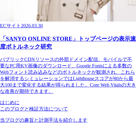
ECサイト
2026.03.30
「SANYO ONLINE STORE」トップページの表示速
度ボトルネック研究
パブリックCDNリソースの外部ドメイン配信、モバイルで不
要なPC用KV画像のダウンロード、Google Fontsによる多数の
Webフォント読み込みなどのボトルネックが観測され、これら
を解消するシミュレーションではLighthouseスコアが80から最
大100まで変化する結果が得られました。Core Web Vitalsの大き
な改善が期待できます。
はじめに
このブログと検証方法について
当ブログの趣旨と計測手法を紹介します