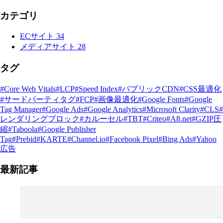
カテゴリ
ECサイト
34
メディアサイト
28
タグ
#Core Web Vitals
#LCP
#Speed Index
#パブリックCDN
#CSS最適化
#サードパーティタグ
#FCP
#画像最適化
#Google Fonts
#Google
Tag Manager
#Google Ads
#Google Analytics
#Microsoft Clarity
#CLS
#
レンダリングブロック
#カルーセル
#TBT
#Criteo
#A8.net
#GZIP圧
縮
#Taboola
#Google Publisher
Tag
#Prebid
#KARTE
#Channel.io
#Facebook Pixel
#Bing Ads
#Yahoo
広告
最新記事