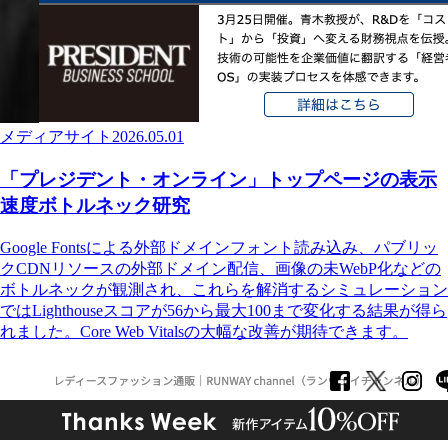
メディアサイト
2026.05.01
「プレジデント・オンライン」トップページの表示
速度ボトルネック研究
Google Fontsによる外部ドメインフォント読み込み、パブリッ
クCDNリソースの外部ドメイン配信、画像の未WebP化などの
ボトルネックが観測され、これらを解消するシミュレーション
ではLighthouseスコアが56から最大100まで変化する結果が得ら
れました。Core Web Vitalsの大幅な改善が期待できます。