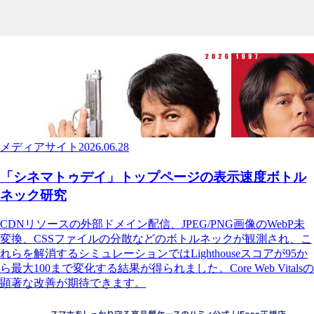
メディアサイト
2026.06.28
「シネマトゥデイ」トップページの表示速度ボトル
ネック研究
CDNリソースの外部ドメイン配信、JPEG/PNG画像のWebP未
変換、CSSファイルの分散などのボトルネックが観測され、こ
れらを解消するシミュレーションではLighthouseスコアが95か
ら最大100まで変化する結果が得られました。Core Web Vitalsの
顕著な改善が期待できます。