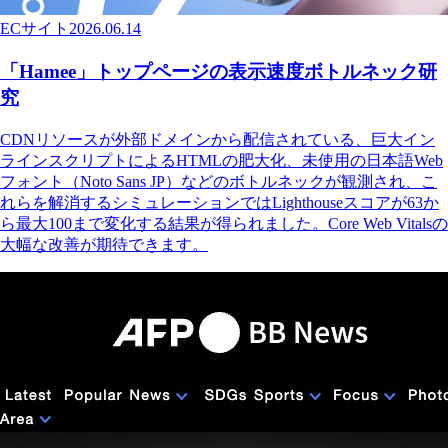
ECサイト
2026.06.14
「Hamee」トップページの表示速度ボトルネック研
究
CDNリソースが外部ドメインから配信されている、巨大イン
ラインスクリプトによるHTMLの肥大化、未使用の日本語Web
フォント（Noto Sans JP）などのボトルネックが観測され、こ
れらを解消するシミュレーションではLighthouseスコアが63か
ら最大100まで変化する結果が得られました。Core Web Vitalsの
大幅な改善が期待できます。