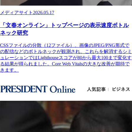
メディアサイト
2026.05.17
「文春オンライン」トップページの表示速度ボトル
ネック研究
CSSファイルの分散（12ファイル）、画像のJPEG/PNG形式で
の配信などのボトルネックが観測され、これらを解消するシミ
ュレーションではLighthouseスコアが80から最大100まで変化す
る結果が得られました。Core Web Vitalsの大きな改善が期待で
きます。