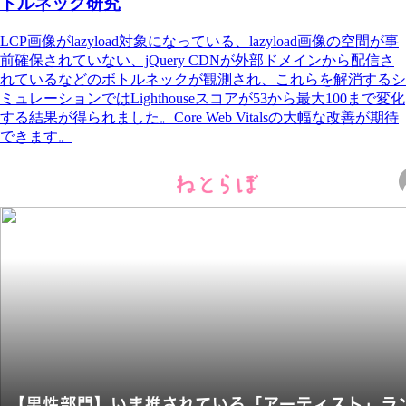
トルネック研究
LCP画像がlazyload対象になっている、lazyload画像の空間が事
前確保されていない、jQuery CDNが外部ドメインから配信さ
れているなどのボトルネックが観測され、これらを解消するシ
ミュレーションではLighthouseスコアが53から最大100まで変化
する結果が得られました。Core Web Vitalsの大幅な改善が期待
できます。