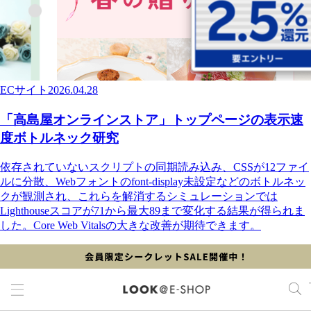
ECサイト
2026.04.28
「高島屋オンラインストア」トップページの表示速
度ボトルネック研究
依存されていないスクリプトの同期読み込み、CSSが12ファイ
ルに分散、Webフォントのfont-display未設定などのボトルネッ
クが観測され、これらを解消するシミュレーションでは
Lighthouseスコアが71から最大89まで変化する結果が得られま
した。Core Web Vitalsの大きな改善が期待できます。