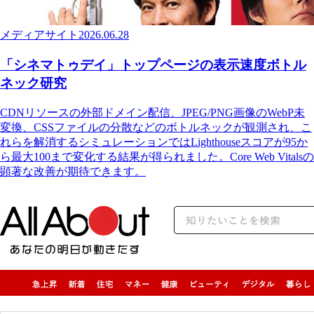
メディアサイト
2026.06.28
「シネマトゥデイ」トップページの表示速度ボトル
ネック研究
CDNリソースの外部ドメイン配信、JPEG/PNG画像のWebP未
変換、CSSファイルの分散などのボトルネックが観測され、こ
れらを解消するシミュレーションではLighthouseスコアが95か
ら最大100まで変化する結果が得られました。Core Web Vitalsの
顕著な改善が期待できます。