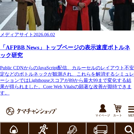
メディアサイト
2026.06.02
「AFPBB News」トップページの表示速度ボトルネ
ック研究
Public CDNからのJavaScript配信、カルーセルのレイアウト不安
定などのボトルネックが観測され、これらを解消するシミュレ
ーションではLighthouseスコアが89から最大99まで変化する結
果が得られました。Core Web Vitalsの顕著な改善が期待できま
す。