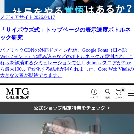
メディアサイト
2026.04.17
「サイボウズ式」トップページの表示速度ボトルネ
ック研究
パブリックCDNの外部ドメイン配信、Google Fonts（日本語
Webフォント）の読み込みなどのボトルネックが観測され、こ
れらを解消するシミュレーションではLighthouseスコアが72か
ら最大100まで変化する結果が得られました。Core Web Vitalsの
大きな改善が期待できます。