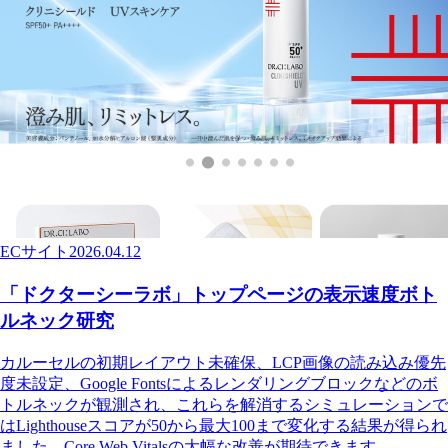
ECサイト
2026.04.12
「ドクターシーラボ」トップページの表示速度ボト
ルネック研究
カルーセルの初期レイアウト未確保、LCP画像の読み込み優先
度未設定、Google Fontsによるレンダリングブロックなどのボ
トルネックが観測され、これらを解消するシミュレーションで
はLighthouseスコアが50から最大100まで変化する結果が得られ
ました。Core Web Vitalsの大幅な改善が期待できます。