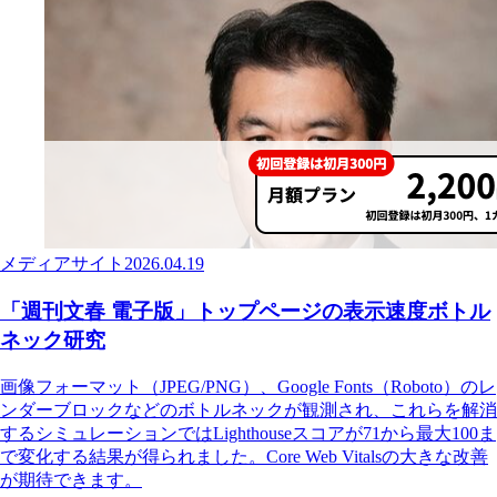
メディアサイト
2026.04.19
「週刊文春 電子版」トップページの表示速度ボトル
ネック研究
画像フォーマット（JPEG/PNG）、Google Fonts（Roboto）のレ
ンダーブロックなどのボトルネックが観測され、これらを解消
するシミュレーションではLighthouseスコアが71から最大100ま
で変化する結果が得られました。Core Web Vitalsの大きな改善
が期待できます。