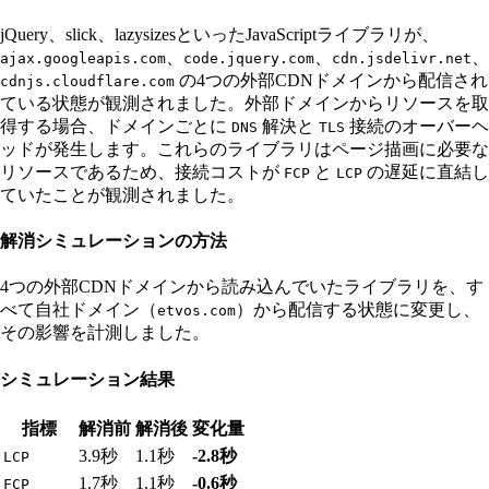
jQuery、slick、lazysizesといったJavaScriptライブラリが、
、
、
、
ajax.googleapis.com
code.jquery.com
cdn.jsdelivr.net
の4つの外部CDNドメインから配信され
cdnjs.cloudflare.com
ている状態が観測されました。外部ドメインからリソースを取
得する場合、ドメインごとに
解決と
接続のオーバーヘ
DNS
TLS
ッドが発生します。これらのライブラリはページ描画に必要な
リソースであるため、接続コストが
と
の遅延に直結し
FCP
LCP
ていたことが観測されました。
解消シミュレーションの方法
4つの外部CDNドメインから読み込んでいたライブラリを、す
べて自社ドメイン（
）から配信する状態に変更し、
etvos.com
その影響を計測しました。
シミュレーション結果
指標
解消前
解消後
変化量
3.9秒
1.1秒
-2.8秒
LCP
1.7秒
1.1秒
-0.6秒
FCP