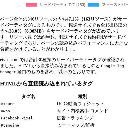
ページ全体の346リソースのうち
47.1%（163リソース）がサー
ドパーティタグ
によるものです。転送サイズでも全16.81MBの
うち
38.0%（6.38MB）をサードパーティタグが占めて
いま
す。リソース数では約半数、転送サイズでも約4割がサードパ
ーティタグであり、ページの読み込みパフォーマンスに大きな
負荷をかけていることがわかります。
etvos.com では合計30種類のサードパーティータグが確認され
ました。HTMLから直接読み込まれているものと
Google Tag
経由のものを含め、以下のとおりです。
Manager
HTMLから直接読み込まれているタグ
タグ名
種別
UGC/動画ウィジェット
visumo
サイト内検索/レコメンド
awoo
広告トラッキング
Facebook Pixel
ヒートマップ/解析
Ptengine