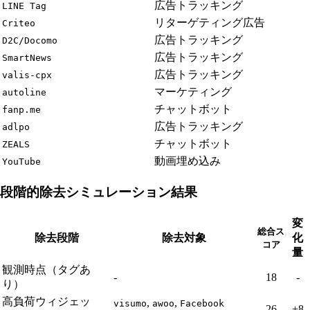
広告トラッキング
LINE Tag
リターゲティング広告
Criteo
広告トラッキング
D2C/Docomo
広告トラッキング
SmartNews
広告トラッキング
valis-cpx
マーケティング
autoline
チャットボット
fanp.me
広告トラッキング
adlpo
チャットボット
ZEALS
動画埋め込み
YouTube
段階的除去シミュレーション結果
変
総合ス
除去段階
除去対象
化
コア
量
観測時点（タグあ
-
18
-
り）
高負荷ウィジェッ
,
,
visumo
awoo
Facebook
26
+8