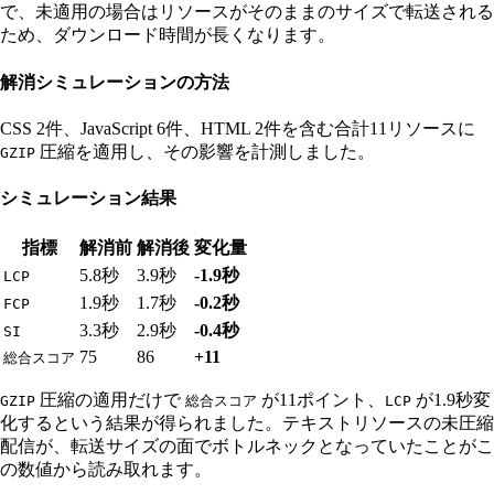
で、未適用の場合はリソースがそのままのサイズで転送される
ため、ダウンロード時間が長くなります。
解消シミュレーションの方法
CSS 2件、JavaScript 6件、HTML 2件を含む合計11リソースに
圧縮を適用し、その影響を計測しました。
GZIP
シミュレーション結果
指標
解消前
解消後
変化量
5.8秒
3.9秒
-1.9秒
LCP
1.9秒
1.7秒
-0.2秒
FCP
3.3秒
2.9秒
-0.4秒
SI
75
86
+11
総合スコア
圧縮の適用だけで
が11ポイント、
が1.9秒変
GZIP
総合スコア
LCP
化するという結果が得られました。テキストリソースの未圧縮
配信が、転送サイズの面でボトルネックとなっていたことがこ
の数値から読み取れます。