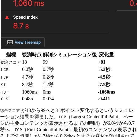
指標
観測時点
解消シミュレーション後
変化量
18
99
+81
総合スコア
6.0秒
0.7秒
-5.3秒
LCP
4.7秒
0.2秒
-4.5秒
FCP
8.7秒
1.2秒
-7.5秒
SI
1060ms
0ms
-1060ms
TBT
0.485
0.074
-0.411
CLS
が18から99へと81ポイント変化するというシミュレ
総合スコア
ーション結果を得ました。
（Largest Contentful Paint = ペー
LCP
ジの主要コンテンツが表示されるまでの時間）が6.0秒から0.7
秒へ、
（First Contentful Paint = 最初のコンテンツが表示され
FCP
るまでの時間）が4.7秒から0.2秒へと大きな変化が観測されて