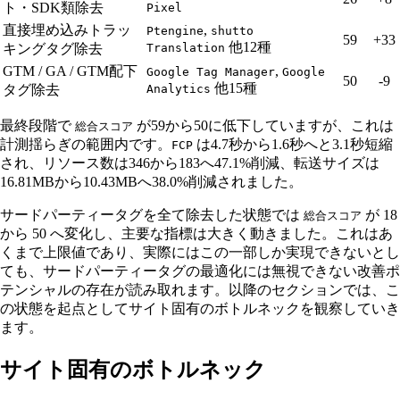
ト・SDK類除去
Pixel
直接埋め込みトラッ
,
Ptengine
shutto
59
+33
他12種
キングタグ除去
Translation
GTM / GA / GTM配下
,
Google Tag Manager
Google
50
-9
他15種
タグ除去
Analytics
最終段階で
が59から50に低下していますが、これは
総合スコア
計測揺らぎの範囲内です。
は4.7秒から1.6秒へと3.1秒短縮
FCP
され、リソース数は346から183へ47.1%削減、転送サイズは
16.81MBから10.43MBへ38.0%削減されました。
サードパーティータグを全て除去した状態では
が 18
総合スコア
から 50 へ変化し、主要な指標は大きく動きました。これはあ
くまで上限値であり、実際にはこの一部しか実現できないとし
ても、サードパーティータグの最適化には無視できない改善ポ
テンシャルの存在が読み取れます。以降のセクションでは、こ
の状態を起点としてサイト固有のボトルネックを観察していき
ます。
サイト固有のボトルネック