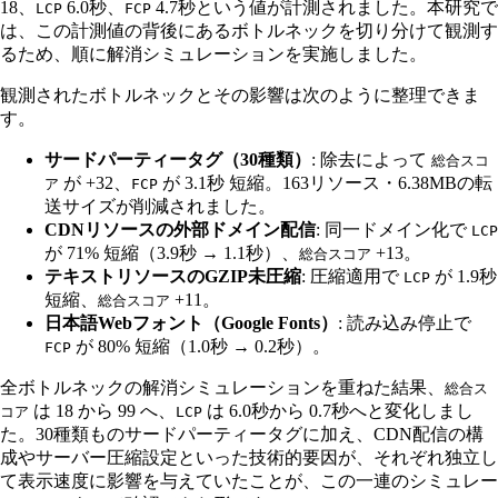
18、
6.0秒、
4.7秒という値が計測されました。本研究で
LCP
FCP
は、この計測値の背後にあるボトルネックを切り分けて観測す
るため、順に解消シミュレーションを実施しました。
観測されたボトルネックとその影響は次のように整理できま
す。
サードパーティータグ（30種類）
: 除去によって
総合スコ
が +32、
が 3.1秒 短縮。163リソース・6.38MBの転
ア
FCP
送サイズが削減されました。
CDNリソースの外部ドメイン配信
: 同一ドメイン化で
LCP
が 71% 短縮（3.9秒 → 1.1秒）、
+13。
総合スコア
テキストリソースのGZIP未圧縮
: 圧縮適用で
が 1.9秒
LCP
短縮、
+11。
総合スコア
日本語Webフォント（Google Fonts）
: 読み込み停止で
が 80% 短縮（1.0秒 → 0.2秒）。
FCP
全ボトルネックの解消シミュレーションを重ねた結果、
総合ス
は 18 から 99 へ、
は 6.0秒から 0.7秒へと変化しまし
コア
LCP
た。30種類ものサードパーティータグに加え、CDN配信の構
成やサーバー圧縮設定といった技術的要因が、それぞれ独立し
て表示速度に影響を与えていたことが、この一連のシミュレー