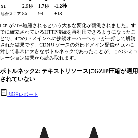
2.9秒
1.7秒
-1.2秒
SI
86
99
+13
総合スコア
が71%短縮されるという大きな変化が観測されました。す
LCP
でに確立されているHTTP接続を再利用できるようになったこ
とで、4つのドメインへの接続オーバーヘッドが一括して解消
された結果です。CDNリソースの外部ドメイン配信が
に
LCP
対して非常に大きなボトルネックであったことが、このシミュ
レーション結果から読み取れます。
ボトルネック2: テキストリソースにGZIP圧縮が適用
されていない
詳細レポート