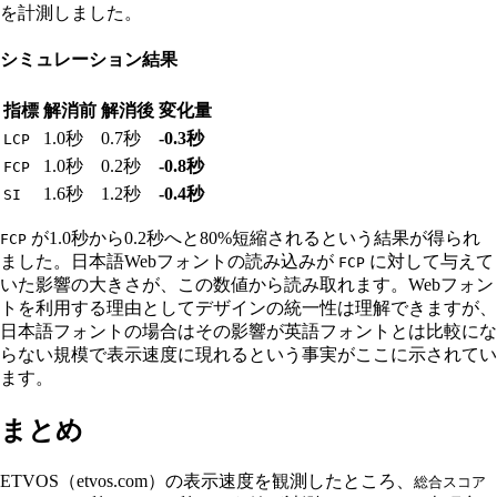
を計測しました。
シミュレーション結果
指標
解消前
解消後
変化量
1.0秒
0.7秒
-0.3秒
LCP
1.0秒
0.2秒
-0.8秒
FCP
1.6秒
1.2秒
-0.4秒
SI
が1.0秒から0.2秒へと80%短縮されるという結果が得られ
FCP
ました。日本語Webフォントの読み込みが
に対して与えて
FCP
いた影響の大きさが、この数値から読み取れます。Webフォン
トを利用する理由としてデザインの統一性は理解できますが、
日本語フォントの場合はその影響が英語フォントとは比較にな
らない規模で表示速度に現れるという事実がここに示されてい
ます。
まとめ
ETVOS（etvos.com）の表示速度を観測したところ、
総合スコア