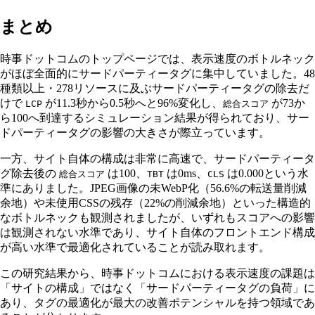
まとめ
時事ドットコムのトップページでは、表示速度のボトルネック
がほぼ全面的にサードパーティータグに集中していました。48
種類以上・278リソースに及ぶサードパーティータグの除去だ
けで
が11.3秒から0.5秒へと96%変化し、
が73か
LCP
総合スコア
ら100へ到達するシミュレーション結果が得られており、サー
ドパーティータグの影響の大きさが際立っています。
一方、サイト自体の構成は非常に高速で、サードパーティータ
グ除去後の
は100、
は0ms、
は0.000という水
総合スコア
TBT
CLS
準にありました。JPEG画像の未WebP化（56.6%の転送量削減
余地）や未使用CSSの残存（22%の削減余地）といった構造的
なボトルネックも観測されましたが、いずれもスコアへの影響
は観測されない水準であり、サイト自体のフロントエンド構成
が高い水準で最適化されていることが読み取れます。
この研究結果から、時事ドットコムにおける表示速度の課題は
「サイトの構成」ではなく「サードパーティータグの負荷」に
あり、タグの最適化が最大の改善ポテンシャルを持つ領域であ