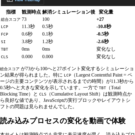
指標
観測時点
解消シミュレーション後
変化量
73
100
+27
総合スコア
11.3秒
0.5秒
-10.8秒
LCP
0.6秒
0.1秒
-0.5秒
FCP
3.8秒
1.2秒
-2.6秒
SI
0ms
0ms
変化なし
TBT
0.000
0.000
変化なし
CLS
が73から100へと27ポイント変化するシミュレーショ
総合スコア
ン結果が得られました。特に
（Largest Contentful Paint = ペ
LCP
ージの主要コンテンツが表示されるまでの時間）が11.3秒から
0.5秒へと大きな変化を示しています。一方で
（Total
TBT
Blocking Time）と
（Cumulative Layout Shift）は観測時点か
CLS
ら良好な値であり、JavaScriptの実行ブロックやレイアウトシ
フトの問題は見られませんでした。
読み込みプロセスの変化を動画で体験
本サイトは観測時点でも非常に表示速度が早く、読み込みプロ