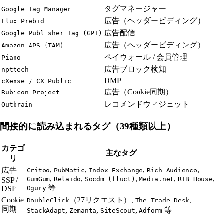
タグマネージャー
Google Tag Manager
広告（ヘッダービディング）
Flux Prebid
広告配信
Google Publisher Tag (GPT)
広告（ヘッダービディング）
Amazon APS (TAM)
ペイウォール / 会員管理
Piano
広告ブロック検知
npttech
DMP
cXense / CX Public
広告（Cookie同期）
Rubicon Project
レコメンドウィジェット
Outbrain
間接的に読み込まれるタグ（39種類以上）
カテゴ
主なタグ
リ
,
,
,
,
広告
Criteo
PubMatic
Index Exchange
Rich Audience
,
,
,
,
,
GumGum
Relaido
Socdm (fluct)
Media.net
RTB House
SSP /
等
DSP
Ogury
Cookie
（27リクエスト）,
,
DoubleClick
The Trade Desk
同期
,
,
,
等
StackAdapt
Zemanta
SiteScout
Adform