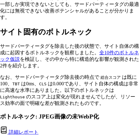
一部しか実現できないとしても、サードパーティータグの最適
化には無視できない改善ポテンシャルがあることが分かりま
す。
サイト固有のボトルネック
サードパーティータグを除去した後の状態で、サイト自体の構
成に起因するボトルネックを観察しました。
全10件のボトルネ
ック仮説
を検証し、その中から特に構造的な影響が観測された
2件を紹介します。
なお、サードパーティータグ除去後の時点で
は既に
総合スコア
100、
は0ms、
は0.000であり、サイト自体の構成は非常
TBT
CLS
に高速な水準にありました。以下のボトルネックは
のスコア上は変化が現れませんでしたが、リソー
Lighthouse
ス効率の面で明確な差が観測されたものです。
ボトルネック: JPEG画像の未WebP化
詳細レポート