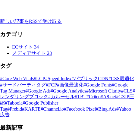
新しい記事をRSSで受け取る
カテゴリ
ECサイト
34
メディアサイト
28
タグ
#Core Web Vitals
#LCP
#Speed Index
#パブリックCDN
#CSS最適化
#サードパーティタグ
#FCP
#画像最適化
#Google Fonts
#Google
Tag Manager
#Google Ads
#Google Analytics
#Microsoft Clarity
#CLS
#
レンダリングブロック
#カルーセル
#TBT
#Criteo
#A8.net
#GZIP圧
縮
#Taboola
#Google Publisher
Tag
#Prebid
#KARTE
#Channel.io
#Facebook Pixel
#Bing Ads
#Yahoo
広告
最新記事