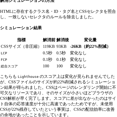
解消シミュレーションの方法
HTMLに存在するクラス名・ID・タグ名とCSSセレクタを照合
し、一致しないセレクタのルールを除去しました。
シミュレーション結果
指標
解消前
解消後
変化量
CSSサイズ（非圧縮）
119KB
93KB
-26KB（約22%削減）
0.5秒
0.5秒
変化なし
LCP
0.1秒
0.1秒
変化なし
FCP
100
100
変化なし
総合スコア
こちらも
のスコア上は変化が見られませんでした
Lighthouse
が、CSSファイルのサイズが約22%削減されるシミュレーショ
ン結果が得られました。CSSはページのレンダリング開始に不
可欠なリソースであり、そのサイズが小さいほどブラウザの
CSS解析が早く完了します。スコアに差が出なかったのはサイ
ト自体の応答速度が十分に高速であったためですが、未使用
CSSが22%残存していたという事実は、CSSの配信効率に改善
の余地があったことを示しています。