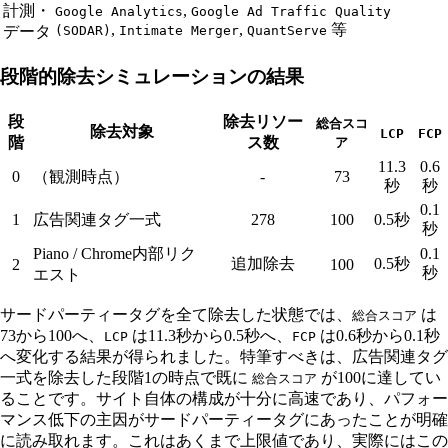
計測・
,
Google Analytics
Google Ad Traffic Quality
,
,
等
データ
(SODAR)
Intimate Merger
QuantServe
段階的除去シミュレーションの結果
段
除去リソー
総合スコ
除去対象
LCP
FCP
階
ス数
ア
11.3
0.6
0
（観測時点）
-
73
秒
秒
0.1
1
広告関連タグ一式
278
100
0.5秒
秒
Piano / Chrome内部リク
0.1
追加除去
0.5秒
2
100
秒
エスト
サードパーティータグを全て除去した状態では、
は
総合スコア
73から100へ、
は11.3秒から0.5秒へ、
は0.6秒から0.1秒
LCP
FCP
へ変化する結果が得られました。特筆すべきは、広告関連タグ
一式を除去した段階1の時点で既に
が100に達してい
総合スコア
ることです。サイト自体の構成が十分に高速であり、パフォー
マンス低下の主因がサードパーティータグにあったことが明確
に読み取れます。これはあくまで上限値であり、実際にはこの