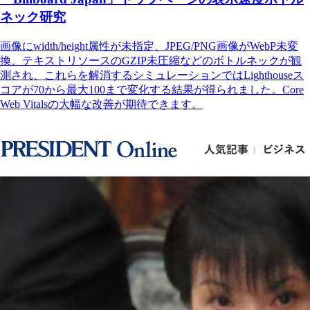
ネック研究
画像にwidth/height属性が未指定、JPEG/PNG画像がWebP未変
換、テキストリソースのGZIP未圧縮などのボトルネックが観
測され、これらを解消するシミュレーションではLighthouseス
コアが70から最大100まで変化する結果が得られました。Core
Web Vitalsの大幅な改善が期待できます。