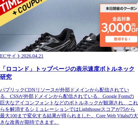
ECサイト
2026.04.21
「ロコンド」トップページの表示速度ボトルネック
研究
パブリックCDNリソースが外部ドメインから配信されてい
る、CSSが外部ドメインから配信されている、Google Fontsの
巨大なアイコンフォントなどのボトルネックが観測され、これ
らを解消するシミュレーションではLighthouseスコアが75から
最大100まで変化する結果が得られました。Core Web Vitalsの大
きな改善が期待できます。