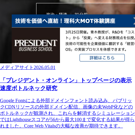
メディアサイト
2026.05.01
「プレジデント・オンライン」トップページの表示
速度ボトルネック研究
Google Fontsによる外部ドメインフォント読み込み、パブリッ
クCDNリソースの外部ドメイン配信、画像の未WebP化などの
ボトルネックが観測され、これらを解消するシミュレーション
ではLighthouseスコアが56から最大100まで変化する結果が得ら
れました。Core Web Vitalsの大幅な改善が期待できます。