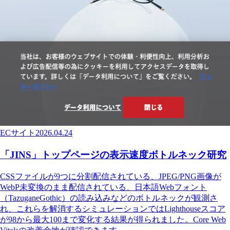
ECサイト
2026.04.24
「JINS」トップページの表示速度ボトルネック研究
CSSファイルが9つに分割配信されている、JPEG/PNG画像が
WebP未変換のまま配信されている、日本語Webフォント
（TazuganeGothic）の読み込みなどのボトルネックが観測さ
れ、これらを解消するシミュレーションではLighthouseスコア
が98から最大100まで変化する結果が得られました。Core Web