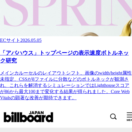
ECサイト
2026.05.05
「アバハウス」トップページの表示速度ボトルネッ
ク研究
メインカルーセルのレイアウトシフト、画像のwidth/height属性
未指定、CSSが8ファイルに分散などのボトルネックが観測さ
れ、これらを解消するシミュレーションではLighthouseスコア
が86から最大100まで変化する結果が得られました。Core Web
Vitalsの顕著な改善が期待できます。