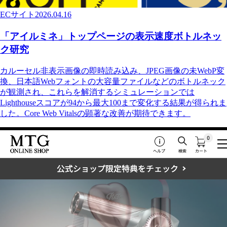
ECサイト
2026.04.16
「アイルミネ」トップページの表示速度ボトルネッ
ク研究
カルーセル非表示画像の即時読み込み、JPEG画像の未WebP変
換、日本語Webフォントの大容量ファイルなどのボトルネック
が観測され、これらを解消するシミュレーションでは
Lighthouseスコアが94から最大100まで変化する結果が得られま
した。Core Web Vitalsの顕著な改善が期待できます。