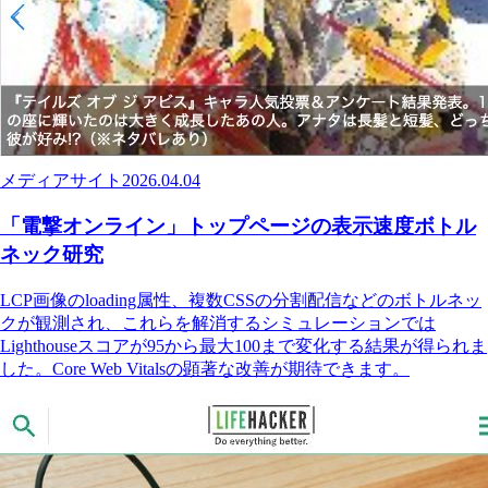
メディアサイト
2026.04.04
「電撃オンライン」トップページの表示速度ボトル
ネック研究
LCP画像のloading属性、複数CSSの分割配信などのボトルネッ
クが観測され、これらを解消するシミュレーションでは
Lighthouseスコアが95から最大100まで変化する結果が得られま
した。Core Web Vitalsの顕著な改善が期待できます。