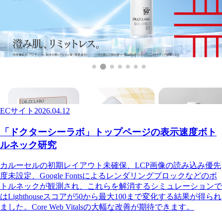
ECサイト
2026.04.12
「ドクターシーラボ」トップページの表示速度ボト
ルネック研究
カルーセルの初期レイアウト未確保、LCP画像の読み込み優先
度未設定、Google Fontsによるレンダリングブロックなどのボ
トルネックが観測され、これらを解消するシミュレーションで
はLighthouseスコアが50から最大100まで変化する結果が得られ
ました。Core Web Vitalsの大幅な改善が期待できます。