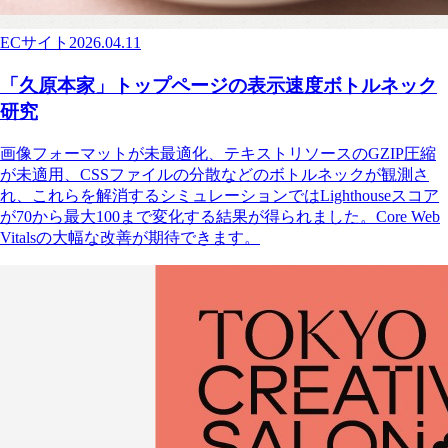
ECサイト
2026.04.11
「久原本家」トップページの表示速度ボトルネック
研究
画像フォーマットが未最適化、テキストリソースのGZIP圧縮
が未適用、CSSファイルの分散などのボトルネックが観測さ
れ、これらを解消するシミュレーションではLighthouseスコア
が70から最大100まで変化する結果が得られました。Core Web
Vitalsの大幅な改善が期待できます。