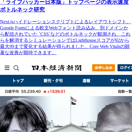
「ライフハッカー日本版」トップページの表示速度
ボトルネック研究
Next.jsハイドレーションスクリプトによるレイアウトシフト、
Google Fontsによる欧文Webフォント読み込み、別ドメインか
ら配信されていた `CSS`などのボトルネックが観測され、これ
らを解消するシミュレーションではLighthouseスコアが92から
最大99まで変化する結果が得られました。Core Web Vitalsの顕
著な改善が期待できます。