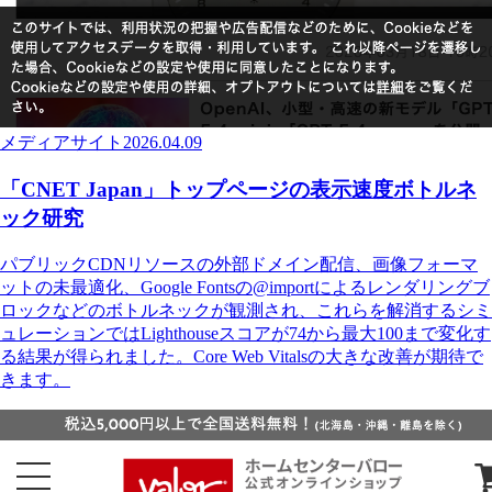
メディアサイト
2026.04.09
「CNET Japan」トップページの表示速度ボトルネ
ック研究
パブリックCDNリソースの外部ドメイン配信、画像フォーマ
ットの未最適化、Google Fontsの@importによるレンダリングブ
ロックなどのボトルネックが観測され、これらを解消するシミ
ュレーションではLighthouseスコアが74から最大100まで変化す
る結果が得られました。Core Web Vitalsの大きな改善が期待で
きます。