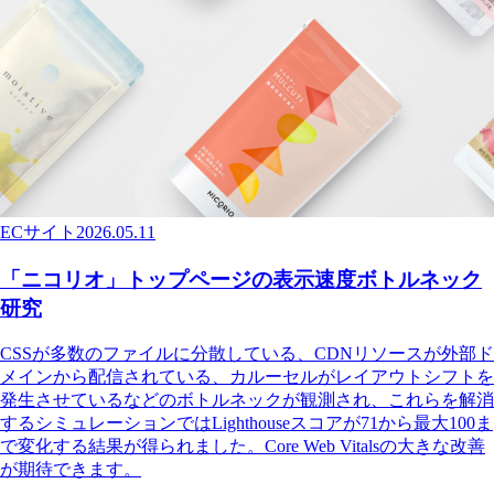
ECサイト
2026.05.11
「ニコリオ」トップページの表示速度ボトルネック
研究
CSSが多数のファイルに分散している、CDNリソースが外部ド
メインから配信されている、カルーセルがレイアウトシフトを
発生させているなどのボトルネックが観測され、これらを解消
するシミュレーションではLighthouseスコアが71から最大100ま
で変化する結果が得られました。Core Web Vitalsの大きな改善
が期待できます。