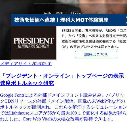
メディアサイト
2026.05.01
「プレジデント・オンライン」トップページの表示
速度ボトルネック研究
Google Fontsによる外部ドメインフォント読み込み、パブリッ
クCDNリソースの外部ドメイン配信、画像の未WebP化などの
ボトルネックが観測され、これらを解消するシミュレーション
ではLighthouseスコアが56から最大100まで変化する結果が得ら
れました。Core Web Vitalsの大幅な改善が期待できます。