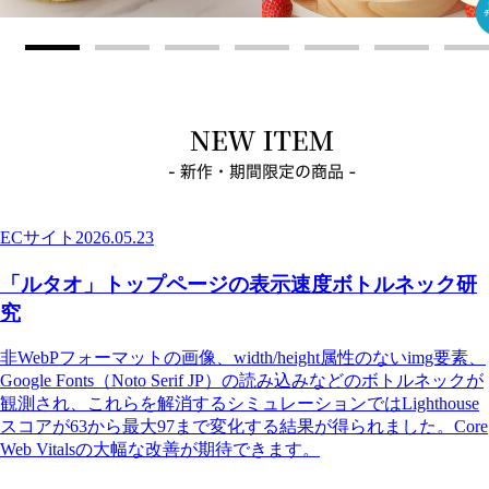
ECサイト
2026.05.23
「ルタオ」トップページの表示速度ボトルネック研
究
非WebPフォーマットの画像、width/height属性のないimg要素、
Google Fonts（Noto Serif JP）の読み込みなどのボトルネックが
観測され、これらを解消するシミュレーションではLighthouse
スコアが63から最大97まで変化する結果が得られました。Core
Web Vitalsの大幅な改善が期待できます。