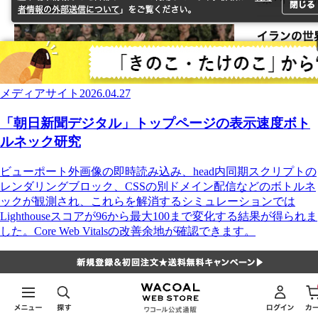
メディアサイト
2026.04.27
「朝日新聞デジタル」トップページの表示速度ボト
ルネック研究
ビューポート外画像の即時読み込み、head内同期スクリプトの
レンダリングブロック、CSSの別ドメイン配信などのボトルネ
ックが観測され、これらを解消するシミュレーションでは
Lighthouseスコアが96から最大100まで変化する結果が得られま
した。Core Web Vitalsの改善余地が確認できます。