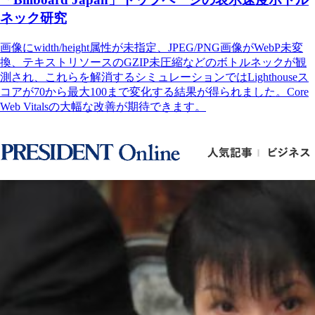
ネック研究
画像にwidth/height属性が未指定、JPEG/PNG画像がWebP未変
換、テキストリソースのGZIP未圧縮などのボトルネックが観
測され、これらを解消するシミュレーションではLighthouseス
コアが70から最大100まで変化する結果が得られました。Core
Web Vitalsの大幅な改善が期待できます。