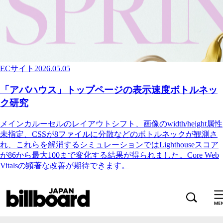
ECサイト
2026.05.05
「アバハウス」トップページの表示速度ボトルネッ
ク研究
メインカルーセルのレイアウトシフト、画像のwidth/height属性
未指定、CSSが8ファイルに分散などのボトルネックが観測さ
れ、これらを解消するシミュレーションではLighthouseスコア
が86から最大100まで変化する結果が得られました。Core Web
Vitalsの顕著な改善が期待できます。